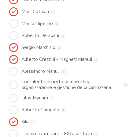
Marc Catalaa
1
Marco Dipelino
3
Roberto De Zuani
1
Sergio Marchisio
6
Alberto Crezzini - Magneti Marelli
1
Alessandro Manuli
1
Consulente esperto di marketing,
1
organizzazione e gestione della carrozzeria
Lilov Myriam
1
Roberto Campolo
1
Sika
1
Tecnico istruttore TEXA abilitato
1