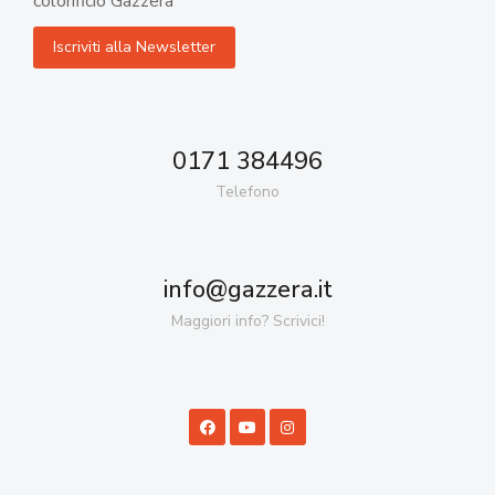
colorificio Gazzera
0171 384496
Telefono
info@gazzera.it
Maggiori info? Scrivici!