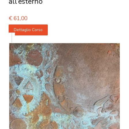
all’esterno
€
61,00
Dettaglio Corso