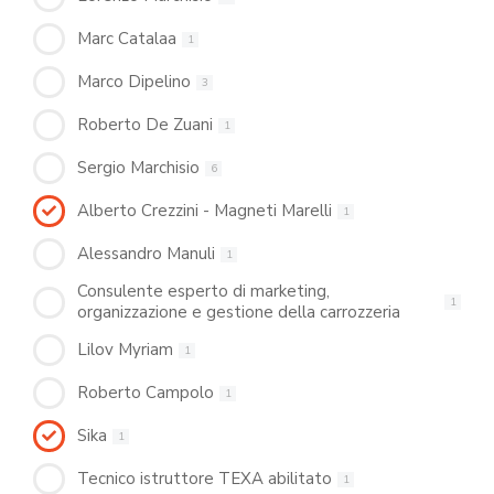
Marc Catalaa
1
Marco Dipelino
3
Roberto De Zuani
1
Sergio Marchisio
6
Alberto Crezzini - Magneti Marelli
1
Alessandro Manuli
1
Consulente esperto di marketing,
1
organizzazione e gestione della carrozzeria
Lilov Myriam
1
Roberto Campolo
1
Sika
1
Tecnico istruttore TEXA abilitato
1