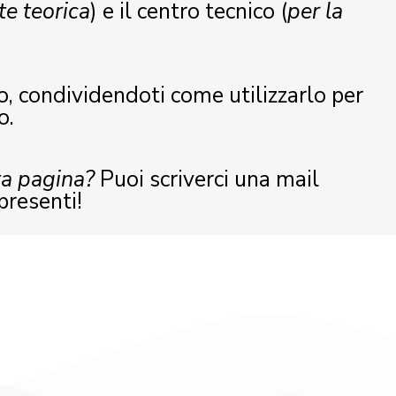
te teorica
) e il centro tecnico (
per la
o, condividendoti come utilizzarlo per
o.
ta pagina?
Puoi scriverci una mail
presenti!