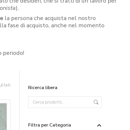
ato che desideri, che si tratti di un lavoro per
onista
).
re
la persona che acquista nel nostro
ella fase di acquisto, anche nel momento
o periodo!
ultati
Ricerca libera
Filtra per Categoria