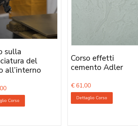
o sulla
Corso effetti
iciatura del
cemento Adler
o all’interno
€
61,00
00
Dettaglio Corso
glio Corso