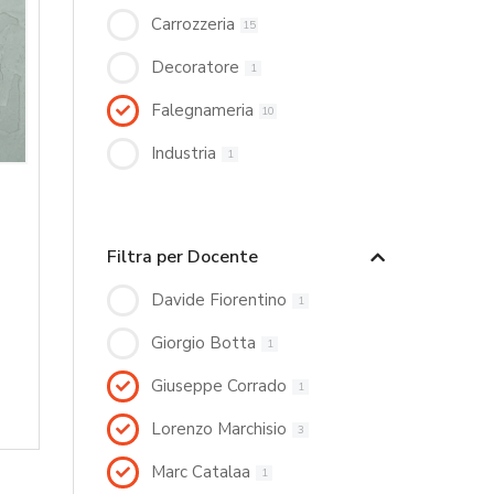
Carrozzeria
15
Decoratore
1
Falegnameria
10
Industria
1
Filtra per Docente
Davide Fiorentino
1
Giorgio Botta
1
Giuseppe Corrado
1
Lorenzo Marchisio
3
Marc Catalaa
1