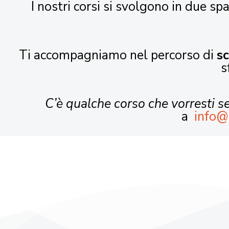
I nostri corsi si svolgono in due spa
Ti accompagniamo nel percorso di
s
s
C’è qualche corso che vorresti 
a
info@