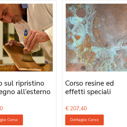
 sul ripristino
Corso resine ed
legno all’esterno
effetti speciali
0
€
207,40
glio Corso
Dettaglio Corso