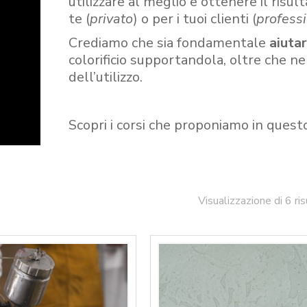
utilizzare al meglio e ottenere il risult
te (
privato
) o per i tuoi clienti (
professi
Crediamo che sia fondamentale
aiuta
colorificio supportandola, oltre che n
dell’utilizzo.
Scopri i corsi che proponiamo in quest
Visualizzazione di 6 ris