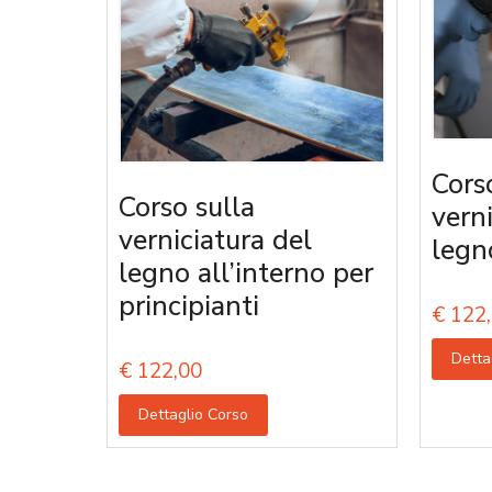
Cors
Corso sulla
vern
verniciatura del
legn
legno all’interno per
principianti
€
122,
Detta
€
122,00
Dettaglio Corso