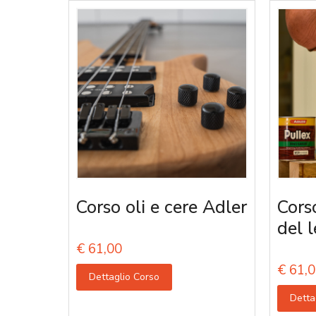
Corso oli e cere Adler
Corso
del 
€
61,00
€
61,0
Dettaglio Corso
Detta