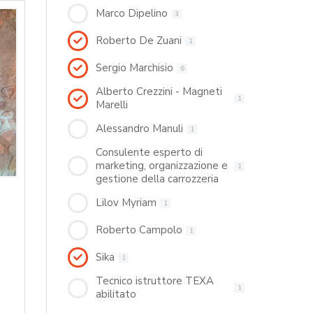
Marco Dipelino
3
Roberto De Zuani
1
Sergio Marchisio
6
Alberto Crezzini - Magneti
1
Marelli
Alessandro Manuli
1
Consulente esperto di
marketing, organizzazione e
1
gestione della carrozzeria
Lilov Myriam
1
Roberto Campolo
1
Sika
1
Tecnico istruttore TEXA
1
abilitato