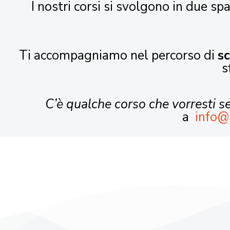
I nostri corsi si svolgono in due spa
Ti accompagniamo nel percorso di
s
s
C’è qualche corso che vorresti 
a
info@