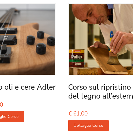
o oli e cere Adler
Corso sul ripristino
del legno all’ester
0
€
61,00
glio Corso
Dettaglio Corso