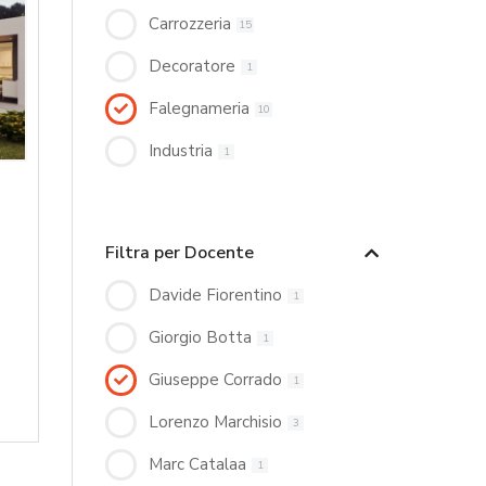
Carrozzeria
15
Decoratore
1
Falegnameria
10
Industria
1
Filtra per Docente
Davide Fiorentino
1
Giorgio Botta
1
Giuseppe Corrado
1
Lorenzo Marchisio
3
Marc Catalaa
1