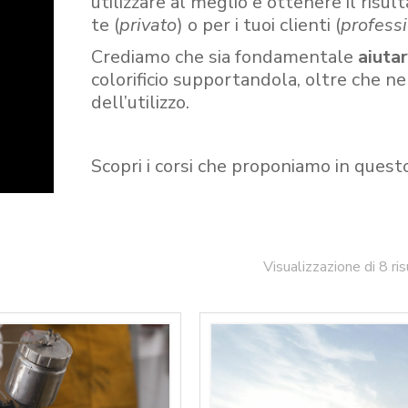
utilizzare al meglio e ottenere il risult
te (
privato
) o per i tuoi clienti (
professi
Crediamo che sia fondamentale
aiuta
colorificio supportandola, oltre che n
dell’utilizzo.
Scopri i corsi che proponiamo in quest
Visualizzazione di 8 ris