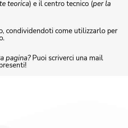
te teorica
) e il centro tecnico (
per la
o, condividendoti come utilizzarlo per
o.
ta pagina?
Puoi scriverci una mail
presenti!