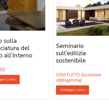
o sulla
Seminario
iciatura del
sull’edilizia
o all’interno
sostenibile
00
GRATUITO (iscrizione
glio Corso
obbligatoria)
Dettaglio Corso