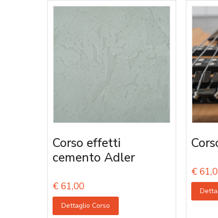
Corso effetti
Cors
cemento Adler
€
61,0
€
61,00
Detta
Dettaglio Corso