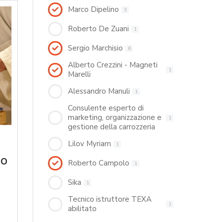
Marco Dipelino
3
Roberto De Zuani
1
Sergio Marchisio
6
Alberto Crezzini - Magneti
1
Marelli
Alessandro Manuli
1
Consulente esperto di
marketing, organizzazione e
1
gestione della carrozzeria
Lilov Myriam
1
no
Roberto Campolo
1
Sika
1
Tecnico istruttore TEXA
1
abilitato