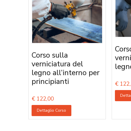
Cors
Corso sulla
vern
verniciatura del
legn
legno all’interno per
principianti
€
122,
Detta
€
122,00
Dettaglio Corso