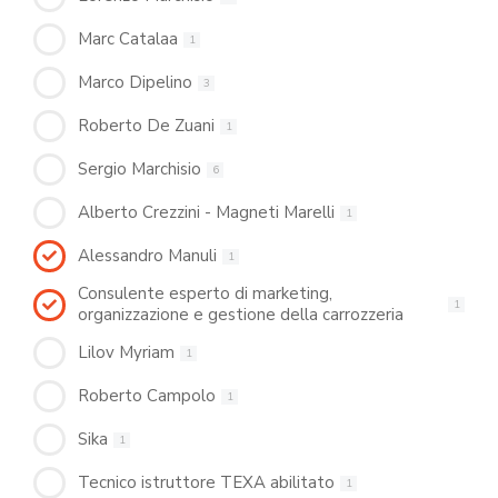
Marc Catalaa
1
Marco Dipelino
3
Roberto De Zuani
1
Sergio Marchisio
6
Alberto Crezzini - Magneti Marelli
1
Alessandro Manuli
1
Consulente esperto di marketing,
1
organizzazione e gestione della carrozzeria
Lilov Myriam
1
Roberto Campolo
1
Sika
1
Tecnico istruttore TEXA abilitato
1