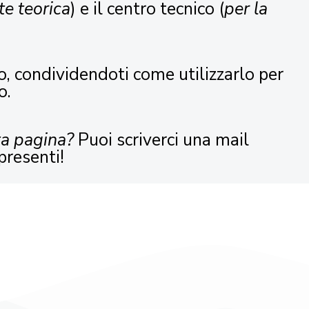
te teorica
) e il centro tecnico (
per la
o, condividendoti come utilizzarlo per
o.
ta pagina?
Puoi scriverci una mail
presenti!