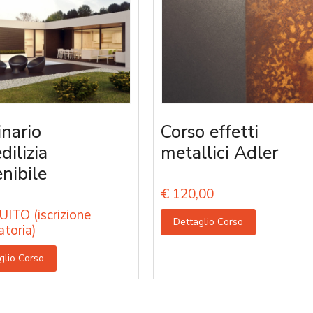
nario
Corso effetti
edilizia
metallici Adler
enibile
€
120,00
ITO (iscrizione
Dettaglio Corso
atoria)
glio Corso