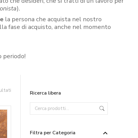
ato che desideri, che si tratti di un lavoro per
onista
).
re
la persona che acquista nel nostro
ella fase di acquisto, anche nel momento
o periodo!
ultati
Ricerca libera
Filtra per Categoria