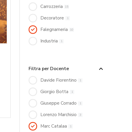
Carrozzeria
15
Decoratore
1
Falegnameria
10
Industria
1
Filtra per Docente
Davide Fiorentino
1
Giorgio Botta
1
Giuseppe Corrado
1
Lorenzo Marchisio
3
Marc Catalaa
1