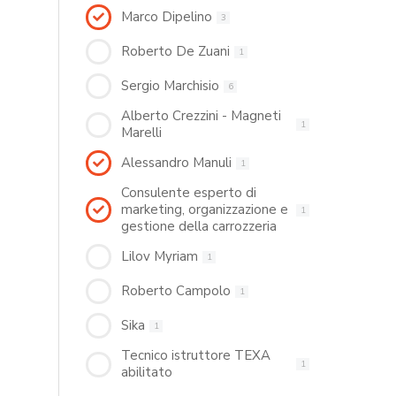
Marco Dipelino
3
Roberto De Zuani
1
Sergio Marchisio
6
Alberto Crezzini - Magneti
1
Marelli
Alessandro Manuli
1
Consulente esperto di
marketing, organizzazione e
1
gestione della carrozzeria
Lilov Myriam
1
Roberto Campolo
1
Sika
1
Tecnico istruttore TEXA
1
abilitato