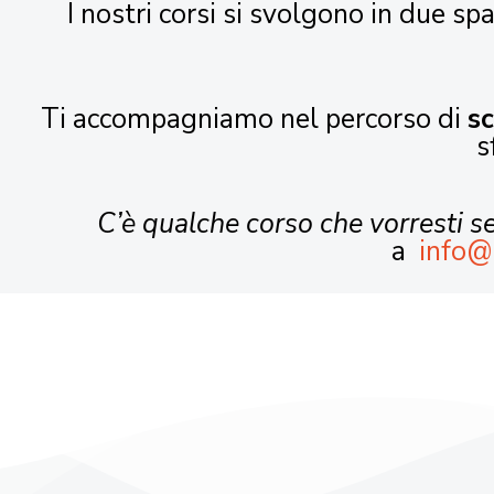
I nostri corsi si svolgono in due spa
Ti accompagniamo nel percorso di
s
s
C’è qualche corso che vorresti 
a
info@