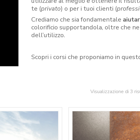
utilizzare al meglio e ottenere il risult
te (
privato
) o per i tuoi clienti (
professi
Crediamo che sia fondamentale
aiuta
colorificio supportandola, oltre che n
dell’utilizzo.
Scopri i corsi che proponiamo in quest
Visualizzazione di 3 ris