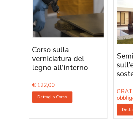
Corso sulla
Semi
verniciatura del
sull’
legno all’interno
sost
€
122,00
GRATU
Dettaglio Corso
obblig
Detta