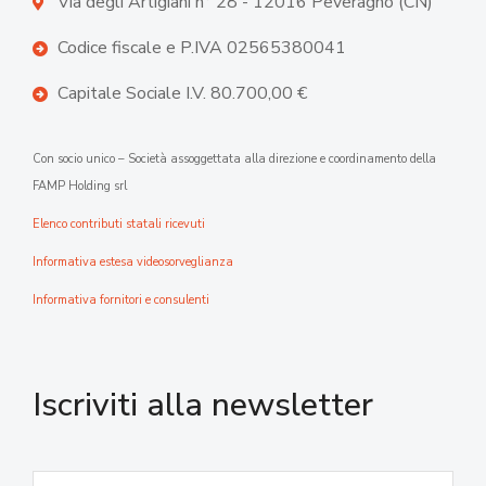
Via degli Artigiani n° 28 - 12016 Peveragno (CN)
Codice fiscale e P.IVA 02565380041
Capitale Sociale I.V. 80.700,00 €
Con socio unico – Società assoggettata alla direzione e coordinamento della
FAMP Holding srl
Elenco contributi statali ricevuti
Informativa estesa videosorveglianza
Informativa fornitori e consulenti
Iscriviti alla newsletter