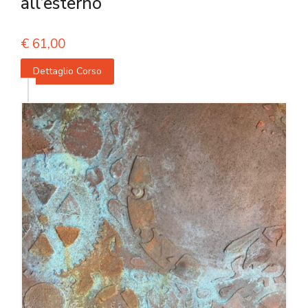
all’esterno
€
61,00
Dettaglio Corso