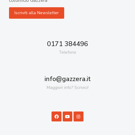
colorificio Gazzera
0171 384496
Telefono
info@gazzera.it
Maggiori info? Scrivici!