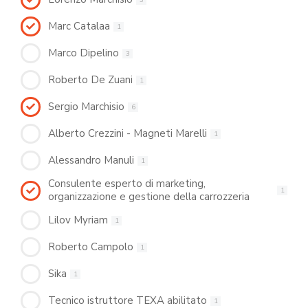
Marc Catalaa
1
Marco Dipelino
3
Roberto De Zuani
1
Sergio Marchisio
6
Alberto Crezzini - Magneti Marelli
1
Alessandro Manuli
1
Consulente esperto di marketing,
1
organizzazione e gestione della carrozzeria
Lilov Myriam
1
Roberto Campolo
1
Sika
1
Tecnico istruttore TEXA abilitato
1