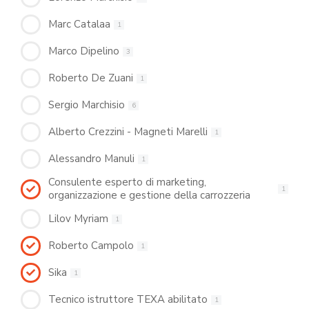
Marc Catalaa
1
Marco Dipelino
3
Roberto De Zuani
1
Sergio Marchisio
6
Alberto Crezzini - Magneti Marelli
1
Alessandro Manuli
1
Consulente esperto di marketing,
1
organizzazione e gestione della carrozzeria
Lilov Myriam
1
Roberto Campolo
1
Sika
1
Tecnico istruttore TEXA abilitato
1