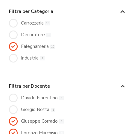
Filtra per Categoria
Carrozzeria
15
Decoratore
1
Falegnameria
10
Industria
1
Filtra per Docente
Davide Fiorentino
1
Giorgio Botta
1
Giuseppe Corrado
1
Lorenzo Marchisio
3