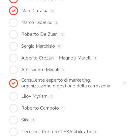
Marc Catalaa
1
Marco Dipelino
3
Roberto De Zuani
1
Sergio Marchisio
6
Alberto Crezzini - Magneti Marelli
1
Alessandro Manuli
1
Consulente esperto di marketing,
1
organizzazione e gestione della carrozzeria
Lilov Myriam
1
Roberto Campolo
1
Sika
1
Tecnico istruttore TEXA abilitato
1