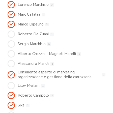
Lorenzo Marchisio
3
Marc Catalaa
1
Marco Dipelino
3
Roberto De Zuani
1
Sergio Marchisio
6
Alberto Crezzini - Magneti Marelli
1
Alessandro Manuli
1
Consulente esperto di marketing,
1
organizzazione e gestione della carrozzeria
Lilov Myriam
1
Roberto Campolo
1
Sika
1