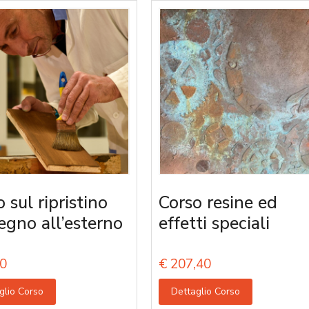
 sul ripristino
Corso resine ed
legno all’esterno
effetti speciali
0
€
207,40
glio Corso
Dettaglio Corso