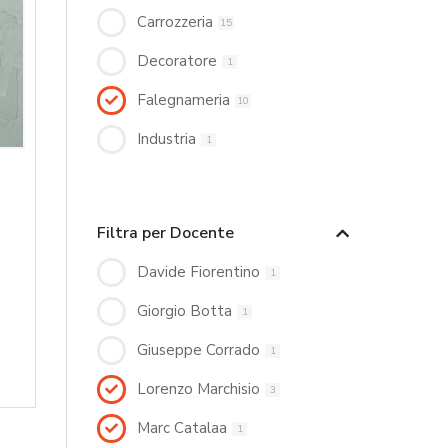
Carrozzeria
15
Decoratore
1
Falegnameria
10
Industria
1
Filtra per Docente
Davide Fiorentino
1
Giorgio Botta
1
Giuseppe Corrado
1
Lorenzo Marchisio
3
Marc Catalaa
1