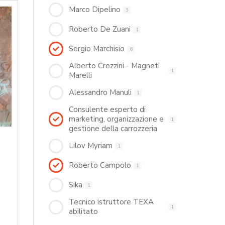
Marco Dipelino
3
Roberto De Zuani
1
Sergio Marchisio
6
Alberto Crezzini - Magneti
1
Marelli
Alessandro Manuli
1
Consulente esperto di
marketing, organizzazione e
1
gestione della carrozzeria
Lilov Myriam
1
Roberto Campolo
1
Sika
1
Tecnico istruttore TEXA
1
abilitato