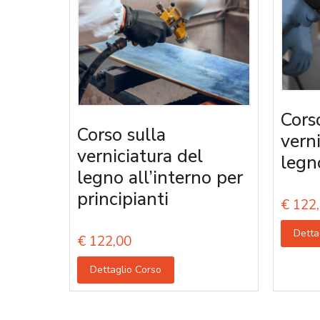
Cors
Corso sulla
vern
verniciatura del
legn
legno all’interno per
principianti
€
122,
Detta
€
122,00
Dettaglio Corso