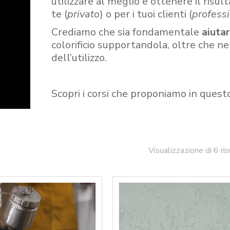
utilizzare al meglio e ottenere il risult
te (
privato
) o per i tuoi clienti (
professi
Crediamo che sia fondamentale
aiuta
colorificio supportandola, oltre che n
dell’utilizzo.
Scopri i corsi che proponiamo in quest
Visualizzazione di 6 ris