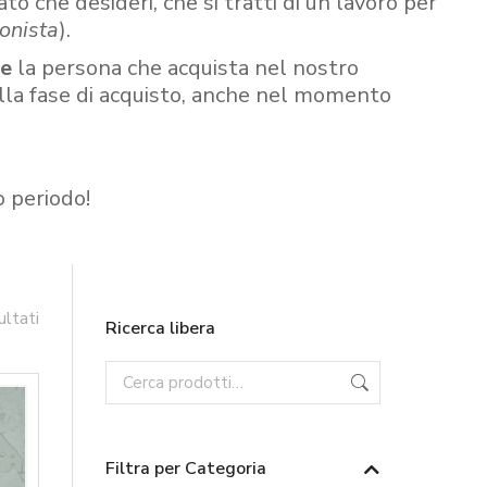
ato che desideri, che si tratti di un lavoro per
onista
).
re
la persona che acquista nel nostro
ella fase di acquisto, anche nel momento
o periodo!
ultati
Ricerca libera
Filtra per Categoria