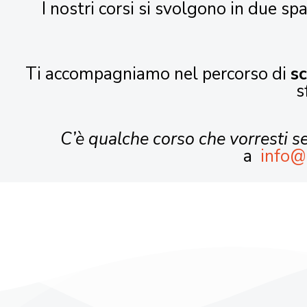
I nostri corsi si svolgono in due spa
Ti accompagniamo nel percorso di
s
s
C’è qualche corso che vorresti 
a
info@