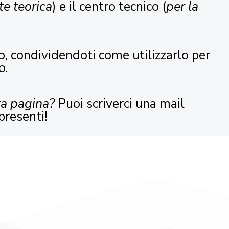
te teorica
) e il centro tecnico (
per la
o, condividendoti come utilizzarlo per
o.
ta pagina?
Puoi scriverci una mail
presenti!