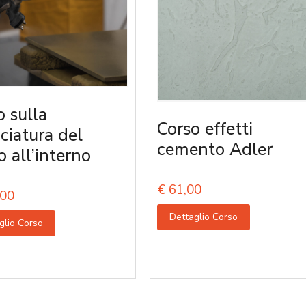
o sulla
Corso effetti
iciatura del
cemento Adler
o all’interno
€
61,00
00
Dettaglio Corso
glio Corso