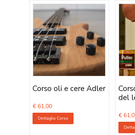
Corso oli e cere Adler
Corso
del 
€
61,00
€
61,0
Dettaglio Corso
Detta