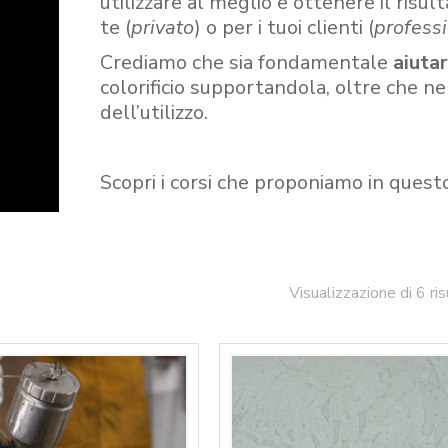
utilizzare al meglio e ottenere il risult
te (
privato
) o per i tuoi clienti (
professi
Crediamo che sia fondamentale
aiuta
colorificio supportandola, oltre che n
dell’utilizzo.
Scopri i corsi che proponiamo in quest
Visualizzazione di 6 ris