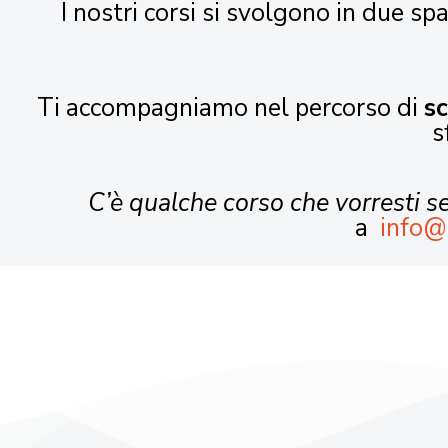
I nostri corsi si svolgono in due spa
Ti accompagniamo nel percorso di
s
s
C’è qualche corso che vorresti 
a
info@