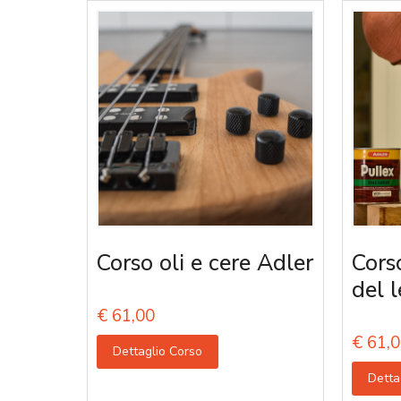
Corso oli e cere Adler
Corso
del 
€
61,00
€
61,0
Dettaglio Corso
Detta