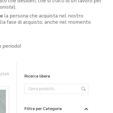
ato che desideri, che si tratti di un lavoro per
onista
).
re
la persona che acquista nel nostro
ella fase di acquisto, anche nel momento
o periodo!
ultati
Ricerca libera
Filtra per Categoria