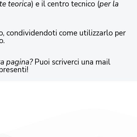
te teorica
) e il centro tecnico (
per la
o, condividendoti come utilizzarlo per
o.
ta pagina?
Puoi scriverci una mail
presenti!