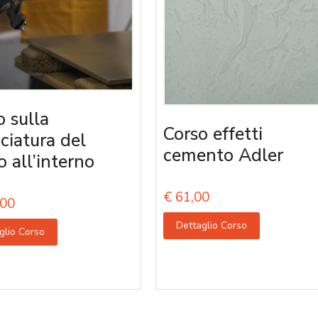
o sulla
Corso effetti
iciatura del
cemento Adler
o all’interno
€
61,00
00
Dettaglio Corso
glio Corso