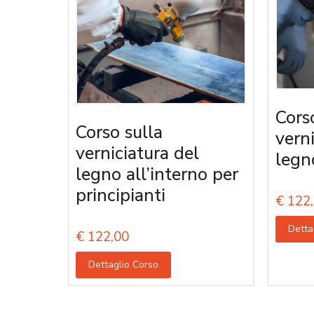
Cors
Corso sulla
vern
verniciatura del
legn
legno all’interno per
principianti
€
122,
Detta
€
122,00
Dettaglio Corso