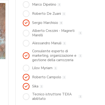
Marco Dipelino
3
Roberto De Zuani
1
Sergio Marchisio
6
Alberto Crezzini - Magneti
1
Marelli
Alessandro Manuli
1
Consulente esperto di
marketing, organizzazione e
1
gestione della carrozzeria
Lilov Myriam
1
Roberto Campolo
1
Sika
1
Tecnico istruttore TEXA
1
abilitato