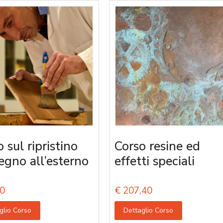
 sul ripristino
Corso resine ed
legno all’esterno
effetti speciali
0
€
207,40
glio Corso
Dettaglio Corso