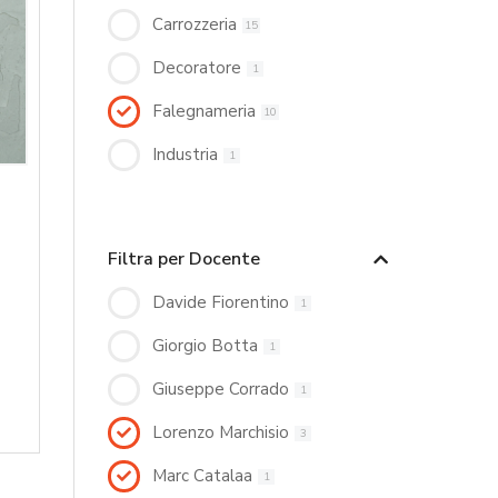
Carrozzeria
15
Decoratore
1
Falegnameria
10
Industria
1
Filtra per Docente
Davide Fiorentino
1
Giorgio Botta
1
Giuseppe Corrado
1
Lorenzo Marchisio
3
Marc Catalaa
1