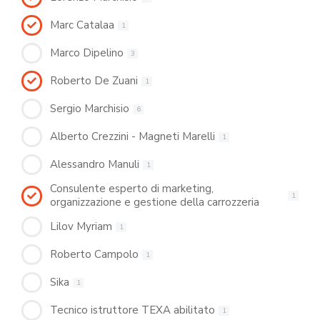
Marc Catalaa
1
Marco Dipelino
3
Roberto De Zuani
1
Sergio Marchisio
6
Alberto Crezzini - Magneti Marelli
1
Alessandro Manuli
1
Consulente esperto di marketing,
1
organizzazione e gestione della carrozzeria
Lilov Myriam
1
Roberto Campolo
1
Sika
1
Tecnico istruttore TEXA abilitato
1