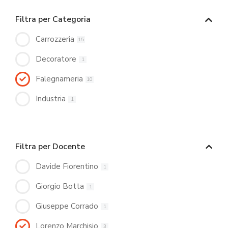
Filtra per Categoria
Carrozzeria
15
Decoratore
1
Falegnameria
10
Industria
1
Filtra per Docente
Davide Fiorentino
1
Giorgio Botta
1
Giuseppe Corrado
1
Lorenzo Marchisio
3