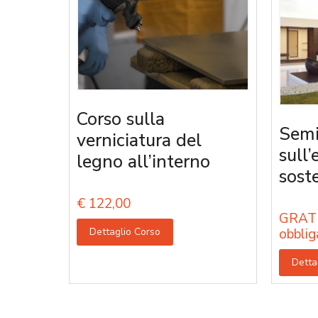
Corso sulla
Semi
verniciatura del
sull’
legno all’interno
sost
€
122,00
GRATU
Dettaglio Corso
obblig
Detta