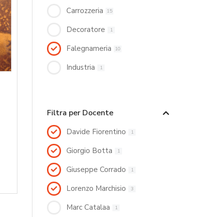
Carrozzeria
15
Decoratore
1
Falegnameria
10
Industria
1
Filtra per Docente
Davide Fiorentino
1
Giorgio Botta
1
Giuseppe Corrado
1
Lorenzo Marchisio
3
Marc Catalaa
1