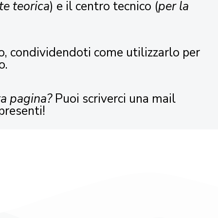
te teorica
) e il centro tecnico (
per la
o, condividendoti come utilizzarlo per
o.
ta pagina?
Puoi scriverci una mail
presenti!