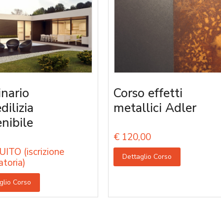
nario
Corso effetti
edilizia
metallici Adler
enibile
€
120,00
ITO (iscrizione
Dettaglio Corso
atoria)
glio Corso