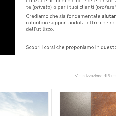
utilizzare al meglio e ottenere il risult
te (
privato
) o per i tuoi clienti (
professi
Crediamo che sia fondamentale
aiuta
colorificio supportandola, oltre che n
dell’utilizzo.
Scopri i corsi che proponiamo in quest
Visualizzazione di 3 ris