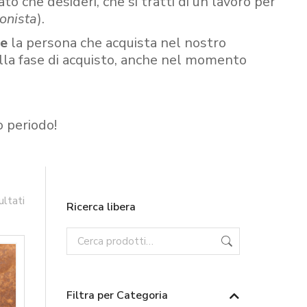
ato che desideri, che si tratti di un lavoro per
onista
).
re
la persona che acquista nel nostro
ella fase di acquisto, anche nel momento
o periodo!
ultati
Ricerca libera
Filtra per Categoria