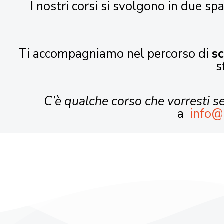
I nostri corsi si svolgono in due spa
Ti accompagniamo nel percorso di
s
s
C’è qualche corso che vorresti 
a
info@