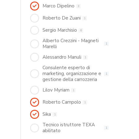
Marco Dipelino
3
Roberto De Zuani
1
Sergio Marchisio
6
Alberto Crezzini - Magneti
1
Marelli
Alessandro Manuli
1
Consulente esperto di
marketing, organizzazione e
1
gestione della carrozzeria
Lilov Myriam
1
Roberto Campolo
1
Sika
1
Tecnico istruttore TEXA
1
abilitato