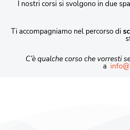
I nostri corsi si svolgono in due spa
Ti accompagniamo nel percorso di
s
s
C’è qualche corso che vorresti 
a
info@