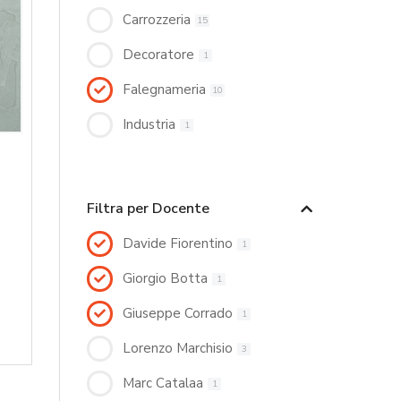
Carrozzeria
15
Decoratore
1
Falegnameria
10
Industria
1
Filtra per Docente
Davide Fiorentino
1
Giorgio Botta
1
Giuseppe Corrado
1
Lorenzo Marchisio
3
Marc Catalaa
1