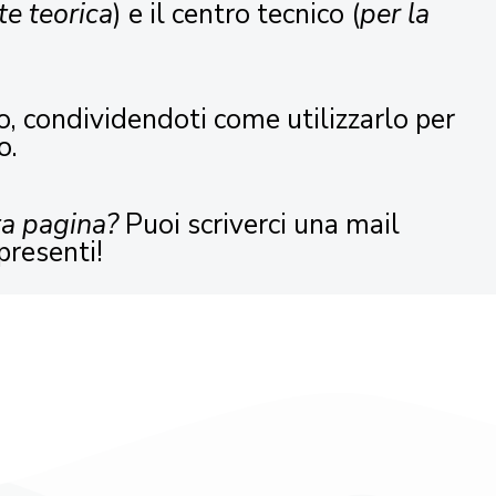
te teorica
) e il centro tecnico (
per la
o, condividendoti come utilizzarlo per
o.
ta pagina?
Puoi scriverci una mail
presenti!