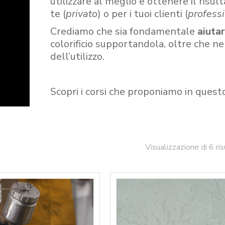
utilizzare al meglio e ottenere il risult
te (
privato
) o per i tuoi clienti (
professi
Crediamo che sia fondamentale
aiuta
colorificio supportandola, oltre che n
dell’utilizzo.
Scopri i corsi che proponiamo in quest
Visualizzazione di 6 ris