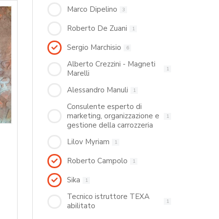
Marco Dipelino
3
Roberto De Zuani
1
Sergio Marchisio
6
Alberto Crezzini - Magneti
1
Marelli
Alessandro Manuli
1
Consulente esperto di
marketing, organizzazione e
1
gestione della carrozzeria
Lilov Myriam
1
Roberto Campolo
1
Sika
1
Tecnico istruttore TEXA
1
abilitato