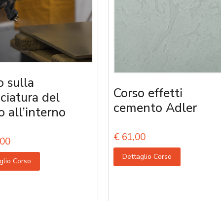
o sulla
Corso effetti
iciatura del
cemento Adler
o all’interno
€
61,00
00
Dettaglio Corso
glio Corso