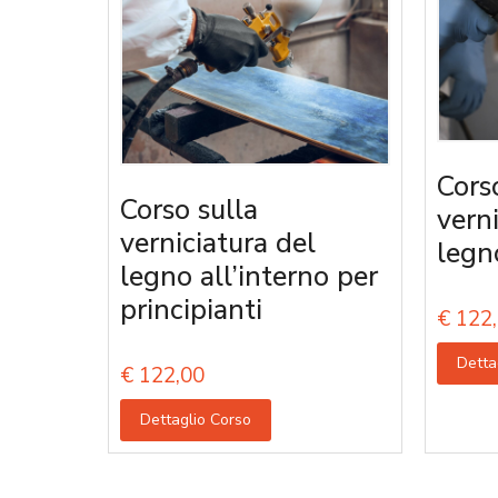
Cors
Corso sulla
vern
verniciatura del
legn
legno all’interno per
principianti
€
122,
Detta
€
122,00
Dettaglio Corso