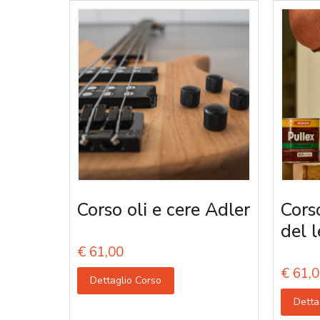
Corso oli e cere Adler
Corso
del 
€
61,00
€
61,0
Dettaglio Corso
Detta