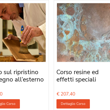
 sul ripristino
Corso resine ed
legno all’esterno
effetti speciali
0
€
207,40
glio Corso
Dettaglio Corso