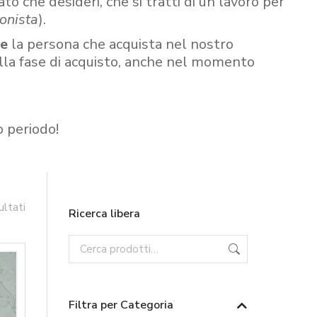
ato che desideri, che si tratti di un lavoro per
onista
).
re
la persona che acquista nel nostro
ella fase di acquisto, anche nel momento
o periodo!
ultati
Ricerca libera
Filtra per Categoria