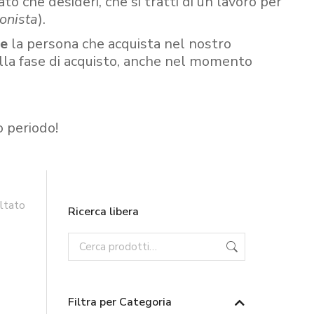
ato che desideri, che si tratti di un lavoro per
onista
).
re
la persona che acquista nel nostro
ella fase di acquisto, anche nel momento
o periodo!
ultato
Ricerca libera
Filtra per Categoria