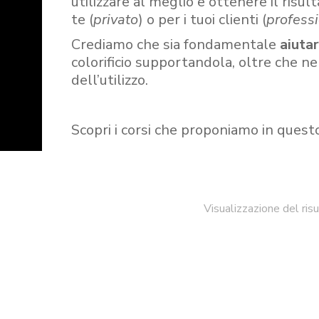
utilizzare al meglio e ottenere il risult
te (
privato
) o per i tuoi clienti (
professi
Crediamo che sia fondamentale
aiuta
colorificio supportandola, oltre che n
dell’utilizzo.
Scopri i corsi che proponiamo in quest
Visualizzazione del ris