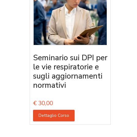
Seminario sui DPI per
le vie respiratorie e
sugli aggiornamenti
normativi
€
30,00
Dettaglio Corso