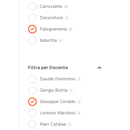
Carrozzeria
15
Decoratore
1
Falegnameria
10
Industria
1
Filtra per Docente
Davide Fiorentino
1
Giorgio Botta
1
Giuseppe Corrado
1
Lorenzo Marchisio
3
Marc Catalaa
1