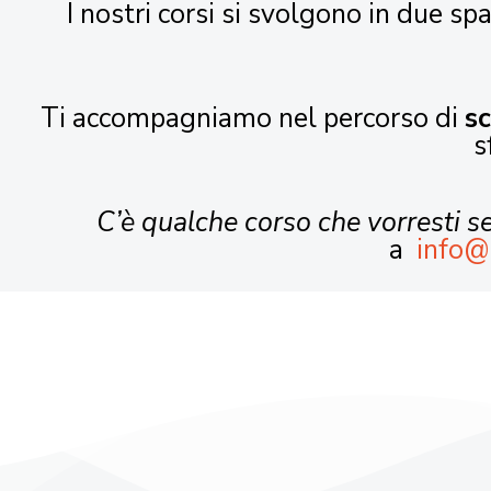
I nostri corsi si svolgono in due spa
Ti accompagniamo nel percorso di
s
s
C’è qualche corso che vorresti 
a
info@