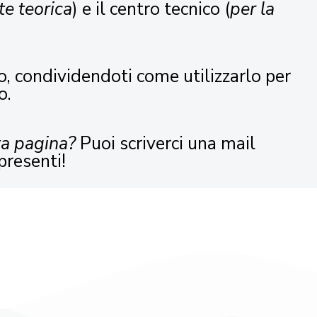
te teorica
) e il centro tecnico (
per la
o, condividendoti come utilizzarlo per
o.
ta pagina?
Puoi scriverci una mail
presenti!