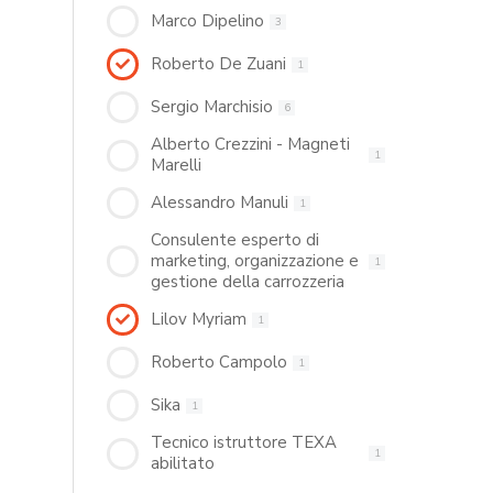
Marco Dipelino
3
Roberto De Zuani
1
Sergio Marchisio
6
Alberto Crezzini - Magneti
1
Marelli
Alessandro Manuli
1
Consulente esperto di
marketing, organizzazione e
1
gestione della carrozzeria
Lilov Myriam
1
Roberto Campolo
1
Sika
1
Tecnico istruttore TEXA
1
abilitato