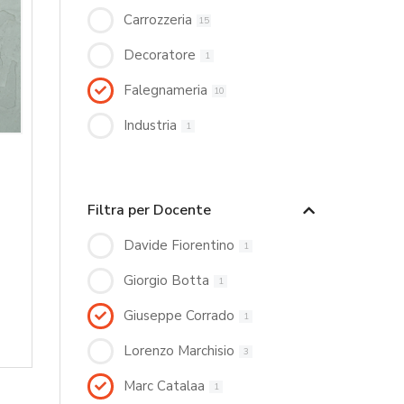
Carrozzeria
15
Decoratore
1
Falegnameria
10
Industria
1
Filtra per Docente
Davide Fiorentino
1
Giorgio Botta
1
Giuseppe Corrado
1
Lorenzo Marchisio
3
Marc Catalaa
1