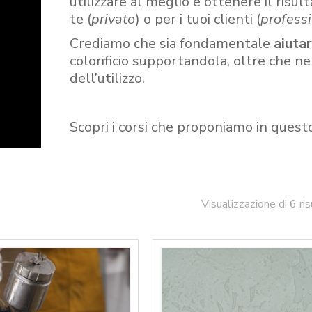
utilizzare al meglio e ottenere il risult
te (
privato
) o per i tuoi clienti (
professi
Crediamo che sia fondamentale
aiuta
colorificio supportandola, oltre che n
dell’utilizzo.
Scopri i corsi che proponiamo in quest
Visualizzazione di 6 ris