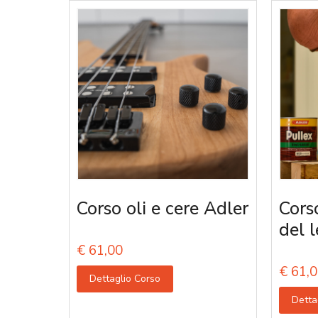
Corso oli e cere Adler
Corso
del 
€
61,00
€
61,0
Dettaglio Corso
Detta