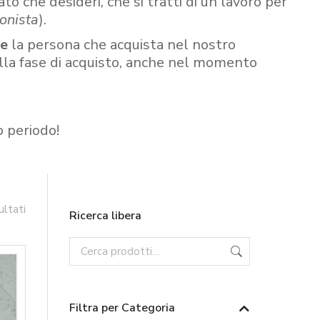
ato che desideri, che si tratti di un lavoro per
onista
).
re
la persona che acquista nel nostro
ella fase di acquisto, anche nel momento
o periodo!
ultati
Ricerca libera
Filtra per Categoria