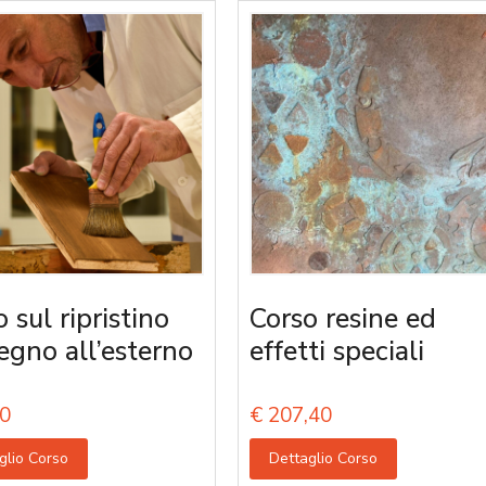
 sul ripristino
Corso resine ed
legno all’esterno
effetti speciali
0
€
207,40
glio Corso
Dettaglio Corso