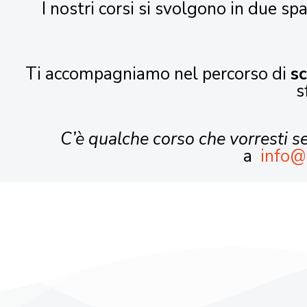
I nostri corsi si svolgono in due spa
Ti accompagniamo nel percorso di
s
s
C’è qualche corso che vorresti 
a
info@