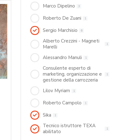
Marco Dipelino
3
Roberto De Zuani
1
Sergio Marchisio
6
Alberto Crezzini - Magneti
1
Marelli
Alessandro Manuli
1
Consulente esperto di
marketing, organizzazione e
1
gestione della carrozzeria
Lilov Myriam
1
Roberto Campolo
1
Sika
1
Tecnico istruttore TEXA
1
abilitato