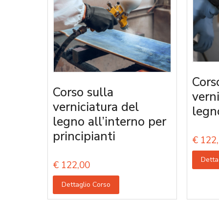
Cors
Corso sulla
vern
verniciatura del
legn
legno all’interno per
principianti
€
122,
Detta
€
122,00
Dettaglio Corso