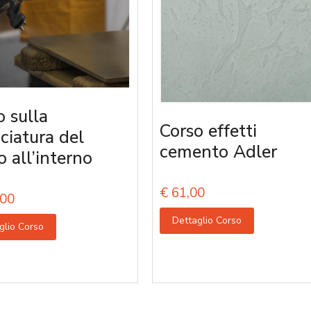
o sulla
Corso effetti
iciatura del
cemento Adler
o all’interno
€
61,00
00
Dettaglio Corso
glio Corso