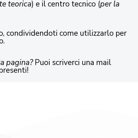
te teorica
) e il centro tecnico (
per la
o, condividendoti come utilizzarlo per
o.
ta pagina?
Puoi scriverci una mail
presenti!