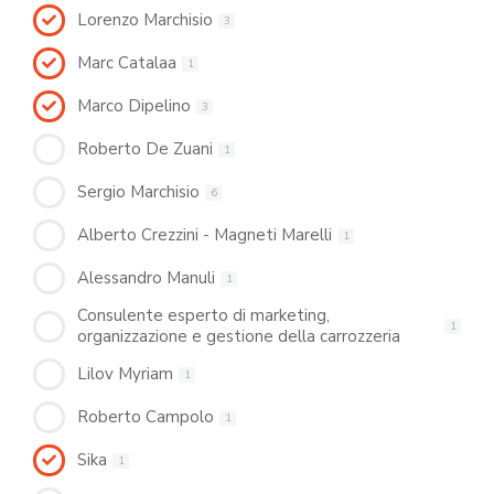
Lorenzo Marchisio
3
Marc Catalaa
1
Marco Dipelino
3
Roberto De Zuani
1
Sergio Marchisio
6
Alberto Crezzini - Magneti Marelli
1
Alessandro Manuli
1
Consulente esperto di marketing,
1
organizzazione e gestione della carrozzeria
Lilov Myriam
1
Roberto Campolo
1
Sika
1