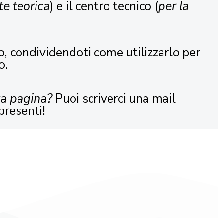
te teorica
) e il centro tecnico (
per la
o, condividendoti come utilizzarlo per
o.
ta pagina?
Puoi scriverci una mail
presenti!