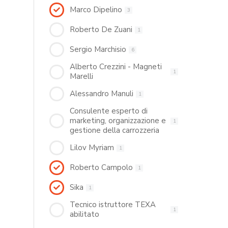
Marco Dipelino
3
Roberto De Zuani
1
Sergio Marchisio
6
Alberto Crezzini - Magneti
1
Marelli
Alessandro Manuli
1
Consulente esperto di
marketing, organizzazione e
1
gestione della carrozzeria
Lilov Myriam
1
Roberto Campolo
1
Sika
1
Tecnico istruttore TEXA
1
abilitato