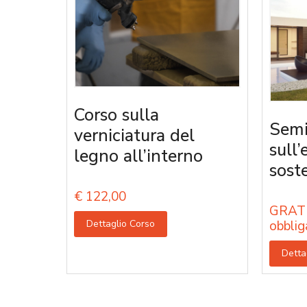
Corso sulla
Semi
verniciatura del
sull’
legno all’interno
sost
€
122,00
GRATU
Dettaglio Corso
obblig
Detta