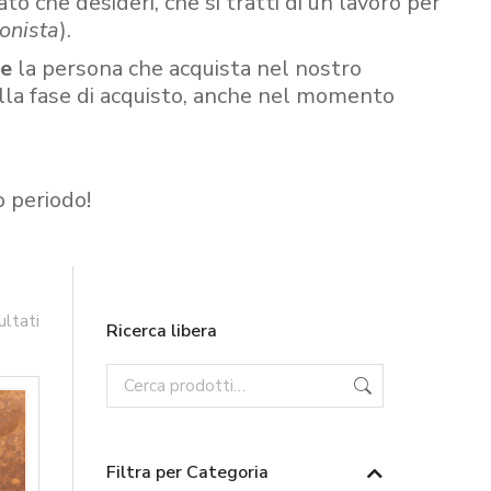
ato che desideri, che si tratti di un lavoro per
onista
).
re
la persona che acquista nel nostro
ella fase di acquisto, anche nel momento
o periodo!
ultati
Ricerca libera
Filtra per Categoria