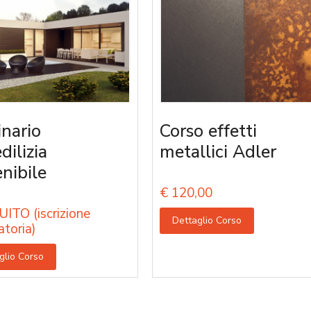
nario
Corso effetti
edilizia
metallici Adler
enibile
€
120,00
ITO (iscrizione
Dettaglio Corso
atoria)
glio Corso