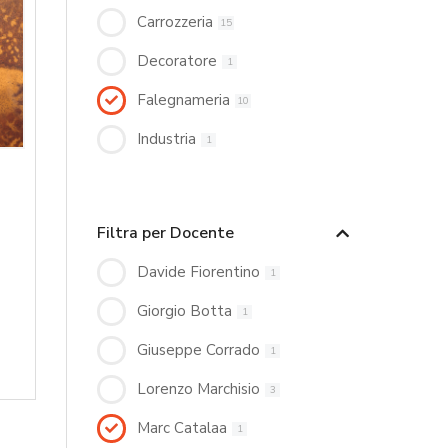
Carrozzeria
15
Decoratore
1
Falegnameria
10
Industria
1
Filtra per Docente
Davide Fiorentino
1
Giorgio Botta
1
Giuseppe Corrado
1
Lorenzo Marchisio
3
Marc Catalaa
1