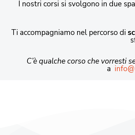
I nostri corsi si svolgono in due spa
Ti accompagniamo nel percorso di
s
s
C’è qualche corso che vorresti 
a
info@