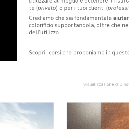
utilizzare al meglio e ottenere il risult
te (
privato
) o per i tuoi clienti (
professi
Crediamo che sia fondamentale
aiuta
colorificio supportandola, oltre che n
dell’utilizzo.
Scopri i corsi che proponiamo in quest
Visualizzazione di 3 ris