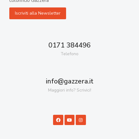
colorificio Gazzera
0171 384496
Telefono
info@gazzera.it
Maggiori info? Scrivici!