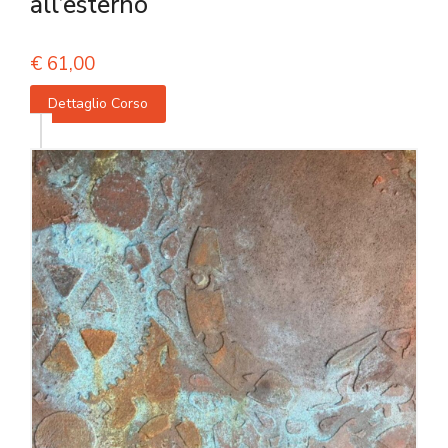
all’esterno
€
61,00
Dettaglio Corso