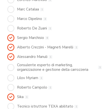
Marc Catalaa
1
Marco Dipelino
3
Roberto De Zuani
1
Sergio Marchisio
6
Alberto Crezzini - Magneti Marelli
1
Alessandro Manuli
1
Consulente esperto di marketing,
1
organizzazione e gestione della carrozzeria
Lilov Myriam
1
Roberto Campolo
1
Sika
1
Tecnico istruttore TEXA abilitato
1