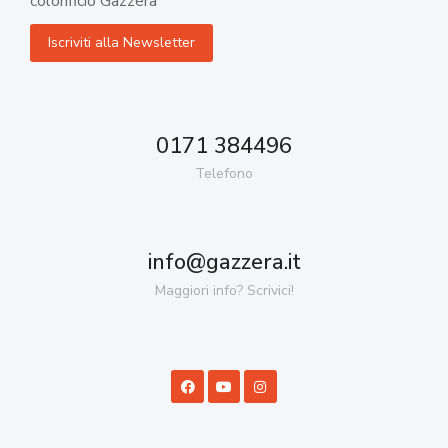
colorificio Gazzera
0171 384496
Telefono
info@gazzera.it
Maggiori info? Scrivici!