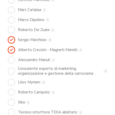
Marc Catalaa
1
Marco Dipelino
3
Roberto De Zuani
1
Sergio Marchisio
6
Alberto Crezzini - Magneti Marelli
1
Alessandro Manuli
1
Consulente esperto di marketing,
1
organizzazione e gestione della carrozzeria
Lilov Myriam
1
Roberto Campolo
1
Sika
1
Tecnico istruttore TEXA abilitato
1