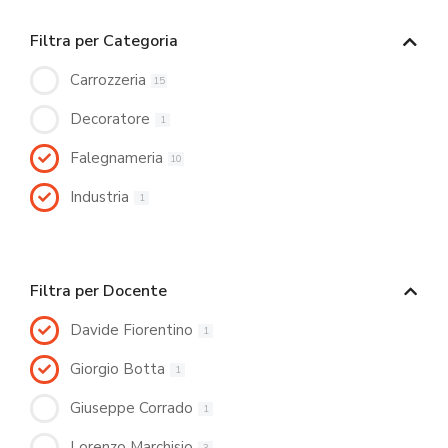
Filtra per Categoria
Carrozzeria
15
Decoratore
1
Falegnameria
10
Industria
1
Filtra per Docente
Davide Fiorentino
1
Giorgio Botta
1
Giuseppe Corrado
1
Lorenzo Marchisio
3