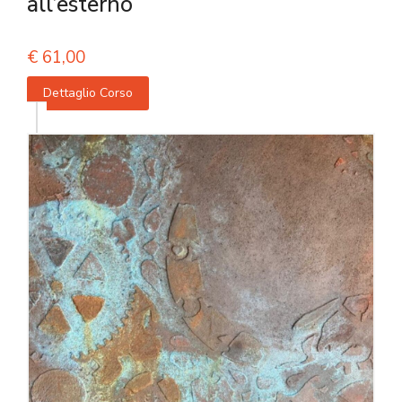
all’esterno
€
61,00
Dettaglio Corso