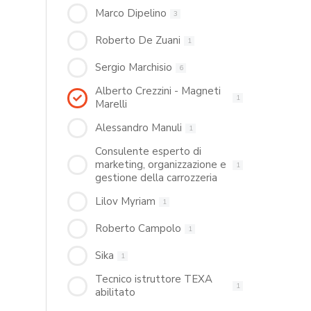
Marco Dipelino
3
Roberto De Zuani
1
Sergio Marchisio
6
Alberto Crezzini - Magneti
1
Marelli
Alessandro Manuli
1
Consulente esperto di
marketing, organizzazione e
1
gestione della carrozzeria
Lilov Myriam
1
Roberto Campolo
1
Sika
1
Tecnico istruttore TEXA
1
abilitato