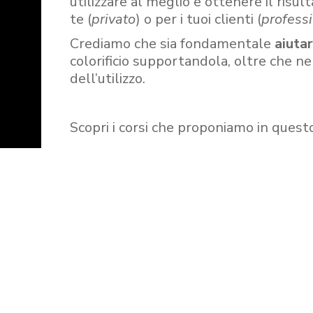
utilizzare al meglio e ottenere il risult
te (
privato
) o per i tuoi clienti (
professi
Crediamo che sia fondamentale
aiuta
colorificio supportandola, oltre che n
dell’utilizzo.
Scopri i corsi che proponiamo in quest