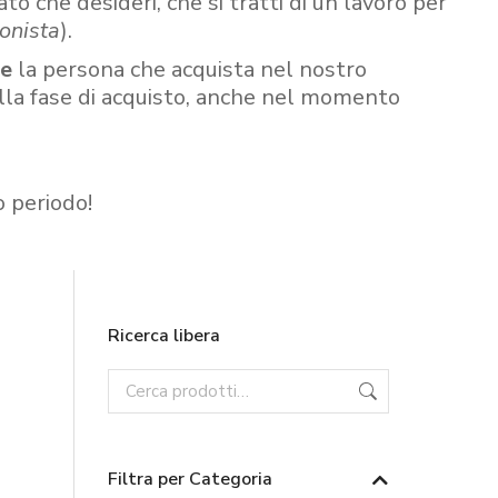
ato che desideri, che si tratti di un lavoro per
onista
).
re
la persona che acquista nel nostro
ella fase di acquisto, anche nel momento
o periodo!
Ricerca libera
Filtra per Categoria