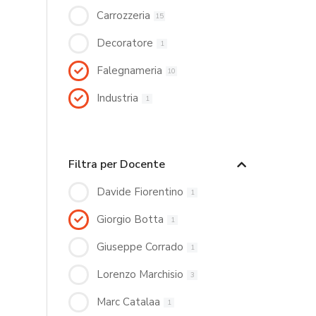
Carrozzeria
15
Decoratore
1
Falegnameria
10
Industria
1
Filtra per Docente
Davide Fiorentino
1
Giorgio Botta
1
Giuseppe Corrado
1
Lorenzo Marchisio
3
Marc Catalaa
1