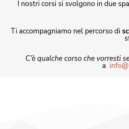
I nostri corsi si svolgono in due spa
Ti accompagniamo nel percorso di
s
s
C’è qualche corso che vorresti 
a
info@