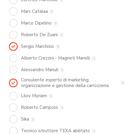
Marc Catalaa
1
Marco Dipelino
3
Roberto De Zuani
1
Sergio Marchisio
6
Alberto Crezzini - Magneti Marelli
1
Alessandro Manuli
1
Consulente esperto di marketing,
1
organizzazione e gestione della carrozzeria
Lilov Myriam
1
Roberto Campolo
1
Sika
1
Tecnico istruttore TEXA abilitato
1