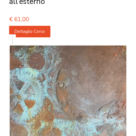
all’esterno
€
61,00
Dettaglio Corso