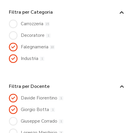
Filtra per Categoria
Carrozzeria
15
Decoratore
1
Falegnameria
10
Industria
1
Filtra per Docente
Davide Fiorentino
1
Giorgio Botta
1
Giuseppe Corrado
1
Lorenzo Marchisio
3