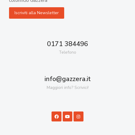
colorificio Gazzera
0171 384496
Telefono
info@gazzera.it
Maggiori info? Scrivici!