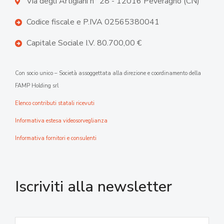
Via degli Artigiani n° 28 - 12016 Peveragno (CN)
Codice fiscale e P.IVA 02565380041
Capitale Sociale I.V. 80.700,00 €
Con socio unico – Società assoggettata alla direzione e coordinamento della
FAMP Holding srl
Elenco contributi statali ricevuti
Informativa estesa videosorveglianza
Informativa fornitori e consulenti
Iscriviti alla newsletter