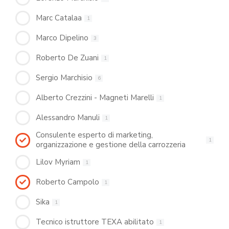
Marc Catalaa
1
Marco Dipelino
3
Roberto De Zuani
1
Sergio Marchisio
6
Alberto Crezzini - Magneti Marelli
1
Alessandro Manuli
1
Consulente esperto di marketing,
1
organizzazione e gestione della carrozzeria
Lilov Myriam
1
Roberto Campolo
1
Sika
1
Tecnico istruttore TEXA abilitato
1