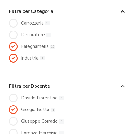
Filtra per Categoria
Carrozzeria
15
Decoratore
1
Falegnameria
10
Industria
1
Filtra per Docente
Davide Fiorentino
1
Giorgio Botta
1
Giuseppe Corrado
1
Lorenzo Marchisio
3