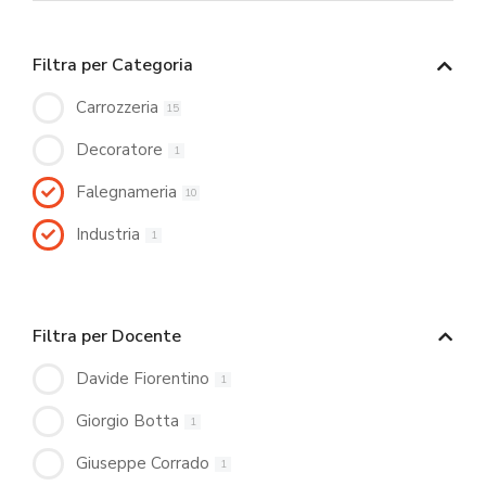
Filtra per Categoria
Carrozzeria
15
Decoratore
1
Falegnameria
10
Industria
1
Filtra per Docente
Davide Fiorentino
1
Giorgio Botta
1
Giuseppe Corrado
1