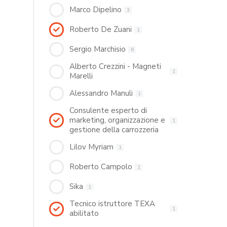
Marco Dipelino
3
Roberto De Zuani
1
Sergio Marchisio
6
Alberto Crezzini - Magneti
1
Marelli
Alessandro Manuli
1
Consulente esperto di
marketing, organizzazione e
1
gestione della carrozzeria
Lilov Myriam
1
Roberto Campolo
1
Sika
1
Tecnico istruttore TEXA
1
abilitato