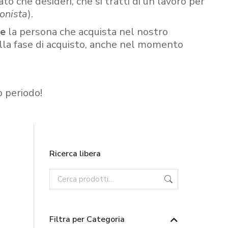
ato che desideri, che si tratti di un lavoro per
onista
).
re
la persona che acquista nel nostro
ella fase di acquisto, anche nel momento
o periodo!
Ricerca libera
Filtra per Categoria