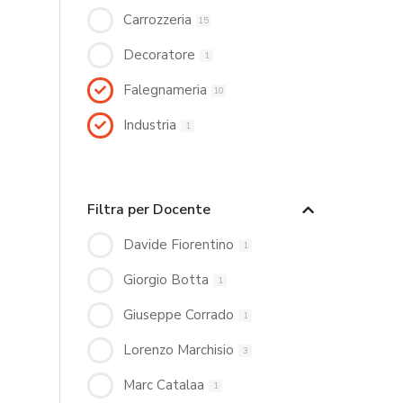
Carrozzeria
15
Decoratore
1
Falegnameria
10
Industria
1
Filtra per Docente
Davide Fiorentino
1
Giorgio Botta
1
Giuseppe Corrado
1
Lorenzo Marchisio
3
Marc Catalaa
1