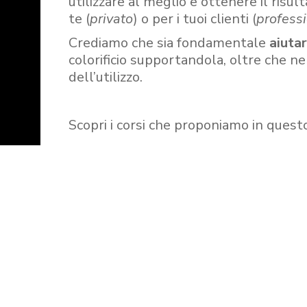
utilizzare al meglio e ottenere il risult
te (
privato
) o per i tuoi clienti (
professi
Crediamo che sia fondamentale
aiuta
colorificio supportandola, oltre che n
dell’utilizzo.
Scopri i corsi che proponiamo in quest