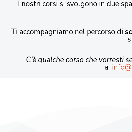
I nostri corsi si svolgono in due spa
Ti accompagniamo nel percorso di
s
s
C’è qualche corso che vorresti 
a
info@