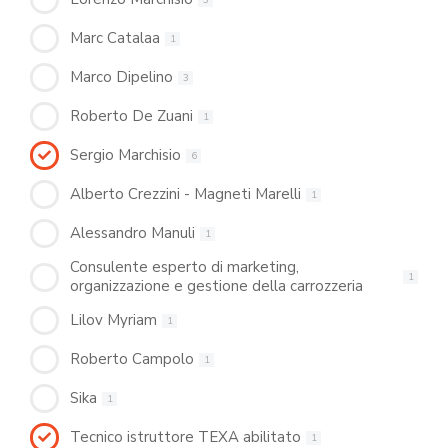
Marc Catalaa
1
Marco Dipelino
3
Roberto De Zuani
1
Sergio Marchisio
6
Alberto Crezzini - Magneti Marelli
1
Alessandro Manuli
1
Consulente esperto di marketing,
1
organizzazione e gestione della carrozzeria
Lilov Myriam
1
Roberto Campolo
1
Sika
1
Tecnico istruttore TEXA abilitato
1