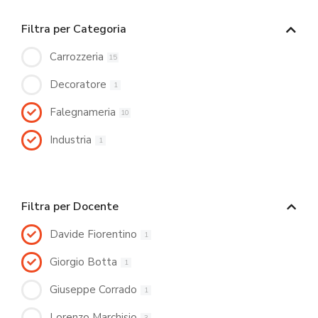
Filtra per Categoria
Carrozzeria
15
Decoratore
1
Falegnameria
10
Industria
1
Filtra per Docente
Davide Fiorentino
1
Giorgio Botta
1
Giuseppe Corrado
1
Lorenzo Marchisio
3