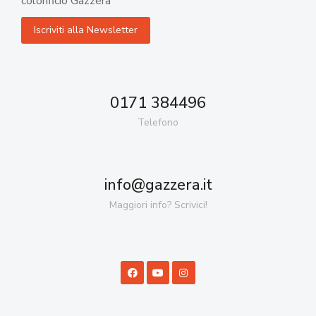
colorificio Gazzera
0171 384496
Telefono
info@gazzera.it
Maggiori info? Scrivici!