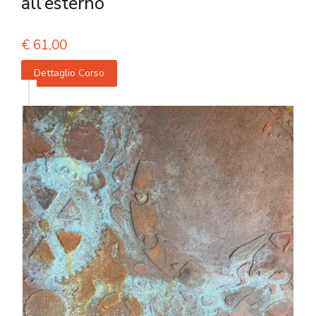
all’esterno
€
61,00
Dettaglio Corso