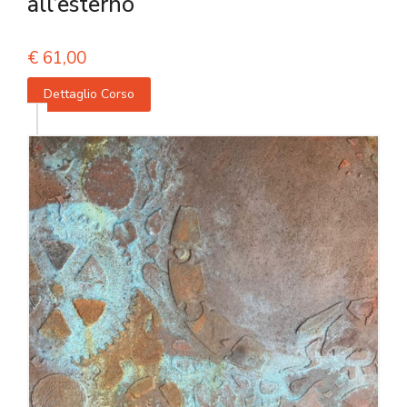
all’esterno
€
61,00
Dettaglio Corso