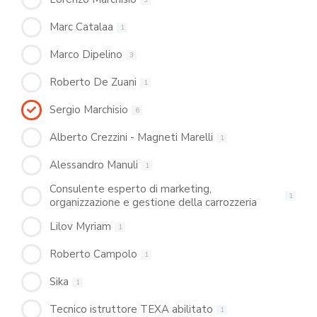
Marc Catalaa
1
Marco Dipelino
3
Roberto De Zuani
1
Sergio Marchisio
6
Alberto Crezzini - Magneti Marelli
1
Alessandro Manuli
1
Consulente esperto di marketing,
1
organizzazione e gestione della carrozzeria
Lilov Myriam
1
Roberto Campolo
1
Sika
1
Tecnico istruttore TEXA abilitato
1