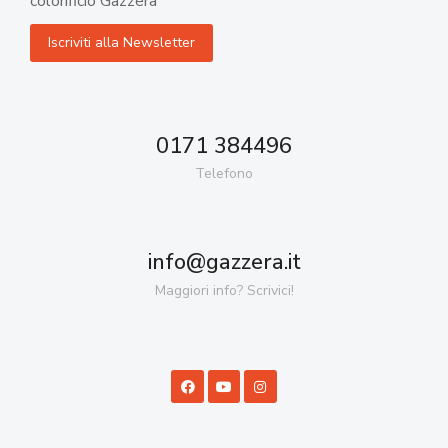
colorificio Gazzera
0171 384496
Telefono
info@gazzera.it
Maggiori info? Scrivici!