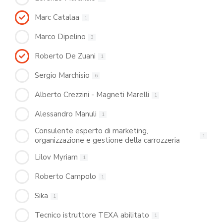
Marc Catalaa
1
Marco Dipelino
3
Roberto De Zuani
1
Sergio Marchisio
6
Alberto Crezzini - Magneti Marelli
1
Alessandro Manuli
1
Consulente esperto di marketing,
1
organizzazione e gestione della carrozzeria
Lilov Myriam
1
Roberto Campolo
1
Sika
1
Tecnico istruttore TEXA abilitato
1