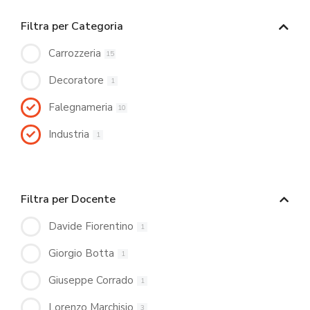
Filtra per Categoria
Carrozzeria
15
Decoratore
1
Falegnameria
10
Industria
1
Filtra per Docente
Davide Fiorentino
1
Giorgio Botta
1
Giuseppe Corrado
1
Lorenzo Marchisio
3