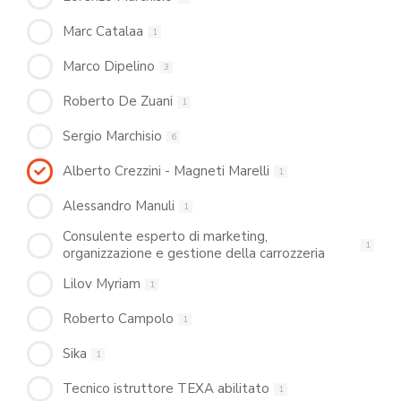
Marc Catalaa
1
Marco Dipelino
3
Roberto De Zuani
1
Sergio Marchisio
6
Alberto Crezzini - Magneti Marelli
1
Alessandro Manuli
1
Consulente esperto di marketing,
1
organizzazione e gestione della carrozzeria
Lilov Myriam
1
Roberto Campolo
1
Sika
1
Tecnico istruttore TEXA abilitato
1