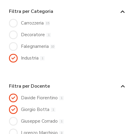
Filtra per Categoria
Carrozzeria
15
Decoratore
1
Falegnameria
10
Industria
1
Filtra per Docente
Davide Fiorentino
1
Giorgio Botta
1
Giuseppe Corrado
1
Lorenzo Marchisio
3