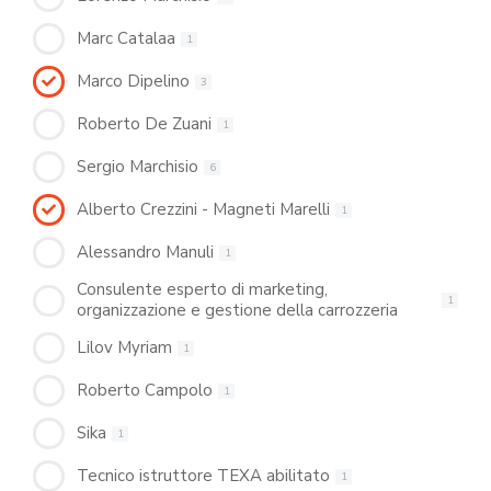
Marc Catalaa
1
Marco Dipelino
3
Roberto De Zuani
1
Sergio Marchisio
6
Alberto Crezzini - Magneti Marelli
1
Alessandro Manuli
1
Consulente esperto di marketing,
1
organizzazione e gestione della carrozzeria
Lilov Myriam
1
Roberto Campolo
1
Sika
1
Tecnico istruttore TEXA abilitato
1