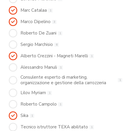
Marc Catalaa
1
Marco Dipelino
3
Roberto De Zuani
1
Sergio Marchisio
6
Alberto Crezzini - Magneti Marelli
1
Alessandro Manuli
1
Consulente esperto di marketing,
1
organizzazione e gestione della carrozzeria
Lilov Myriam
1
Roberto Campolo
1
Sika
1
Tecnico istruttore TEXA abilitato
1