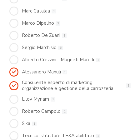
Marc Catalaa
1
Marco Dipelino
3
Roberto De Zuani
1
Sergio Marchisio
6
Alberto Crezzini - Magneti Marelli
1
Alessandro Manuli
1
Consulente esperto di marketing,
1
organizzazione e gestione della carrozzeria
Lilov Myriam
1
Roberto Campolo
1
Sika
1
Tecnico istruttore TEXA abilitato
1