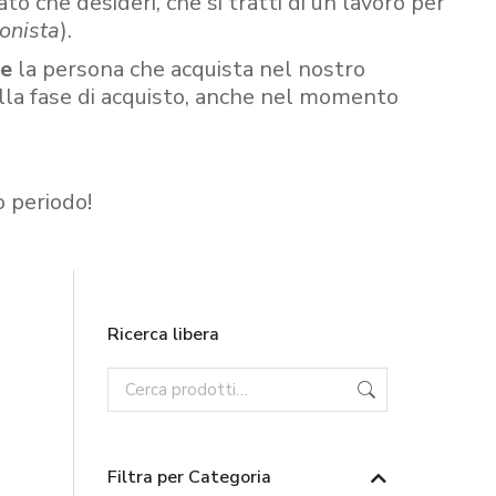
ato che desideri, che si tratti di un lavoro per
onista
).
re
la persona che acquista nel nostro
ella fase di acquisto, anche nel momento
o periodo!
Ricerca libera
Filtra per Categoria