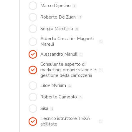
Marco Dipelino
3
Roberto De Zuani
1
Sergio Marchisio
6
Alberto Crezzini - Magneti
1
Marelli
Alessandro Manuli
1
Consulente esperto di
marketing, organizzazione e
1
gestione della carrozzeria
Lilov Myriam
1
Roberto Campolo
1
Sika
1
Tecnico istruttore TEXA
1
abilitato