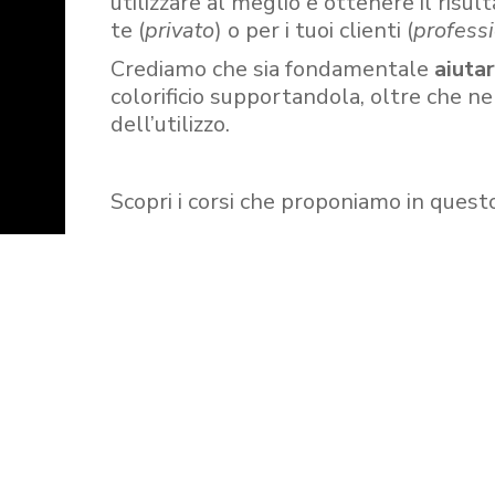
utilizzare al meglio e ottenere il risult
te (
privato
) o per i tuoi clienti (
professi
Crediamo che sia fondamentale
aiuta
colorificio supportandola, oltre che n
dell’utilizzo.
Scopri i corsi che proponiamo in quest