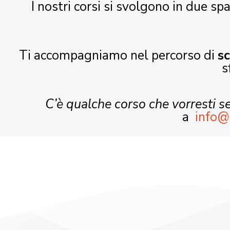
I nostri corsi si svolgono in due spa
Ti accompagniamo nel percorso di
s
s
C’è qualche corso che vorresti 
a
info@