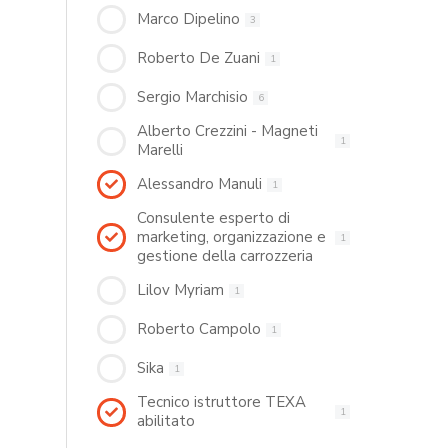
Marco Dipelino
3
Roberto De Zuani
1
Sergio Marchisio
6
Alberto Crezzini - Magneti
1
Marelli
Alessandro Manuli
1
Consulente esperto di
marketing, organizzazione e
1
gestione della carrozzeria
Lilov Myriam
1
Roberto Campolo
1
Sika
1
Tecnico istruttore TEXA
1
abilitato