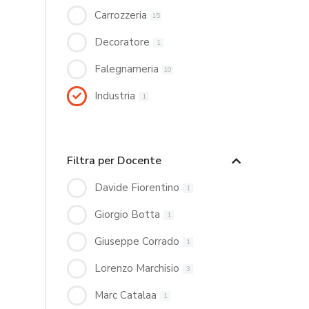
Carrozzeria
15
Decoratore
1
Falegnameria
10
Industria
1
Filtra per Docente
Davide Fiorentino
1
Giorgio Botta
1
Giuseppe Corrado
1
Lorenzo Marchisio
3
Marc Catalaa
1