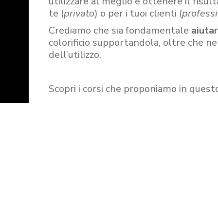
utilizzare al meglio e ottenere il risult
te (
privato
) o per i tuoi clienti (
professi
Crediamo che sia fondamentale
aiuta
colorificio supportandola, oltre che n
dell’utilizzo.
Scopri i corsi che proponiamo in quest