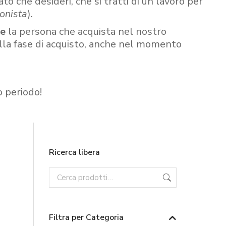
ato che desideri, che si tratti di un lavoro per
onista
).
re
la persona che acquista nel nostro
ella fase di acquisto, anche nel momento
o periodo!
Ricerca libera
Filtra per Categoria