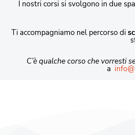
I nostri corsi si svolgono in due spa
Ti accompagniamo nel percorso di
s
s
C’è qualche corso che vorresti 
a
info@