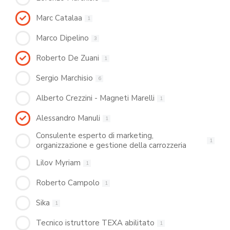
Marc Catalaa
1
Marco Dipelino
3
Roberto De Zuani
1
Sergio Marchisio
6
Alberto Crezzini - Magneti Marelli
1
Alessandro Manuli
1
Consulente esperto di marketing,
1
organizzazione e gestione della carrozzeria
Lilov Myriam
1
Roberto Campolo
1
Sika
1
Tecnico istruttore TEXA abilitato
1