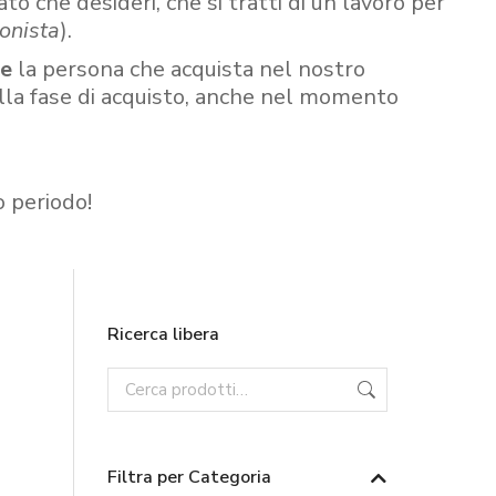
ato che desideri, che si tratti di un lavoro per
onista
).
re
la persona che acquista nel nostro
ella fase di acquisto, anche nel momento
o periodo!
Ricerca libera
Filtra per Categoria