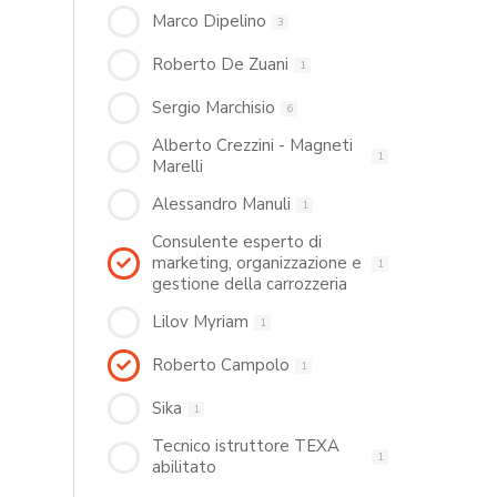
Marco Dipelino
3
Roberto De Zuani
1
Sergio Marchisio
6
Alberto Crezzini - Magneti
1
Marelli
Alessandro Manuli
1
Consulente esperto di
marketing, organizzazione e
1
gestione della carrozzeria
Lilov Myriam
1
Roberto Campolo
1
Sika
1
Tecnico istruttore TEXA
1
abilitato