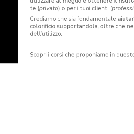
utilizzare al meglio e ottenere il risult
te (
privato
) o per i tuoi clienti (
professi
Crediamo che sia fondamentale
aiuta
colorificio supportandola, oltre che n
dell’utilizzo.
Scopri i corsi che proponiamo in quest