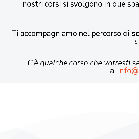
I nostri corsi si svolgono in due spa
Ti accompagniamo nel percorso di
s
s
C’è qualche corso che vorresti 
a
info@