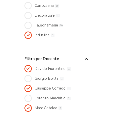
Carrozzeria
15
Decoratore
1
Falegnameria
10
Industria
1
Filtra per Docente
Davide Fiorentino
1
Giorgio Botta
1
Giuseppe Corrado
1
Lorenzo Marchisio
3
Marc Catalaa
1