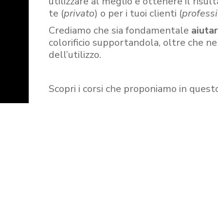
utilizzare al meglio e ottenere il risult
te (
privato
) o per i tuoi clienti (
professi
Crediamo che sia fondamentale
aiuta
colorificio supportandola, oltre che n
dell’utilizzo.
Scopri i corsi che proponiamo in quest