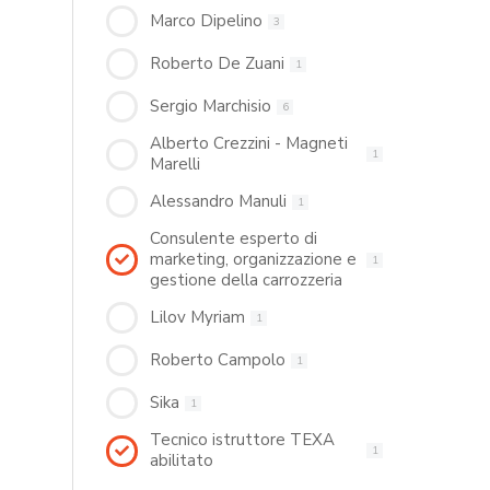
Marco Dipelino
3
Roberto De Zuani
1
Sergio Marchisio
6
Alberto Crezzini - Magneti
1
Marelli
Alessandro Manuli
1
Consulente esperto di
marketing, organizzazione e
1
gestione della carrozzeria
Lilov Myriam
1
Roberto Campolo
1
Sika
1
Tecnico istruttore TEXA
1
abilitato