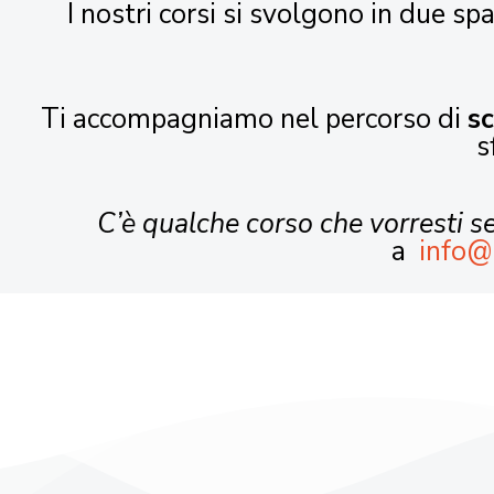
I nostri corsi si svolgono in due spa
Ti accompagniamo nel percorso di
s
s
C’è qualche corso che vorresti 
a
info@