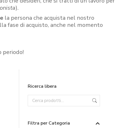
ato che desideri, che si tratti di un lavoro per
onista
).
re
la persona che acquista nel nostro
ella fase di acquisto, anche nel momento
o periodo!
Ricerca libera
Filtra per Categoria