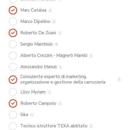
Marc Catalaa
1
Marco Dipelino
3
Roberto De Zuani
1
Sergio Marchisio
6
Alberto Crezzini - Magneti Marelli
1
Alessandro Manuli
1
Consulente esperto di marketing,
1
organizzazione e gestione della carrozzeria
Lilov Myriam
1
Roberto Campolo
1
Sika
1
Tecnico istruttore TEXA abilitato
1