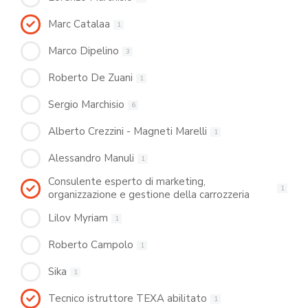
Marc Catalaa
1
Marco Dipelino
3
Roberto De Zuani
1
Sergio Marchisio
6
Alberto Crezzini - Magneti Marelli
1
Alessandro Manuli
1
Consulente esperto di marketing,
1
organizzazione e gestione della carrozzeria
Lilov Myriam
1
Roberto Campolo
1
Sika
1
Tecnico istruttore TEXA abilitato
1