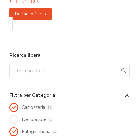
€
1.525,00
Dettaglio Corso
Ricerca libera
Filtra per Categoria
Carrozzeria
15
Decoratore
1
Falegnameria
10