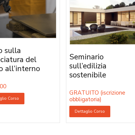
o sulla
Seminario
iciatura del
sull’edilizia
o all’interno
sostenibile
00
GRATUITO (iscrizione
glio Corso
obbligatoria)
Dettaglio Corso