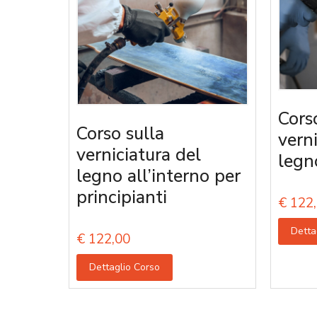
Cors
Corso sulla
vern
verniciatura del
legn
legno all’interno per
principianti
€
122,
Detta
€
122,00
Dettaglio Corso