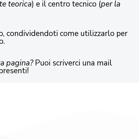
te teorica
) e il centro tecnico (
per la
o, condividendoti come utilizzarlo per
o.
ta pagina?
Puoi scriverci una mail
presenti!