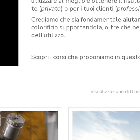
utilizzare al meglio e ottenere il risult
te (
privato
) o per i tuoi clienti (
professi
Crediamo che sia fondamentale
aiuta
colorificio supportandola, oltre che n
dell’utilizzo.
Scopri i corsi che proponiamo in quest
Visualizzazione di 8 ris