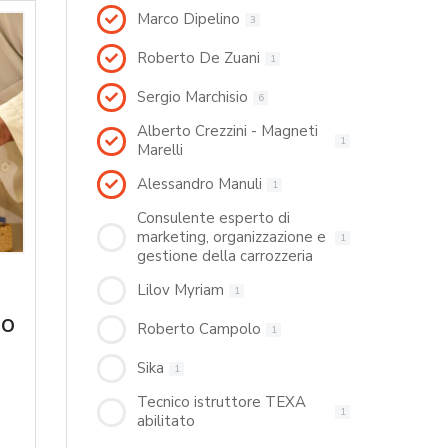
Marco Dipelino
3
Roberto De Zuani
1
Sergio Marchisio
6
Alberto Crezzini - Magneti
1
Marelli
Alessandro Manuli
1
Consulente esperto di
marketing, organizzazione e
1
gestione della carrozzeria
Lilov Myriam
1
no
Roberto Campolo
1
Sika
1
Tecnico istruttore TEXA
1
abilitato