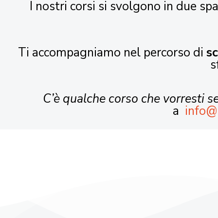
I nostri corsi si svolgono in due spa
Ti accompagniamo nel percorso di
s
s
C’è qualche corso che vorresti 
a
info@