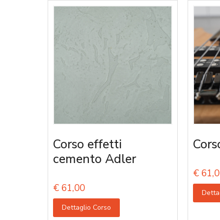
Corso effetti
Cors
cemento Adler
€
61,0
€
61,00
Detta
Dettaglio Corso