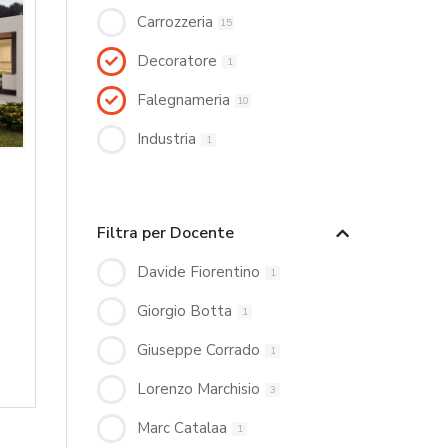
Carrozzeria
15
Decoratore
1
Falegnameria
10
Industria
1
Filtra per Docente
Davide Fiorentino
1
Giorgio Botta
1
Giuseppe Corrado
1
Lorenzo Marchisio
3
Marc Catalaa
1