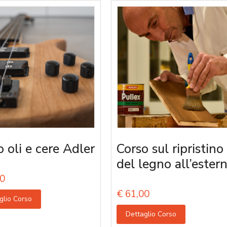
o oli e cere Adler
Corso sul ripristino
del legno all’ester
0
€
61,00
glio Corso
Dettaglio Corso