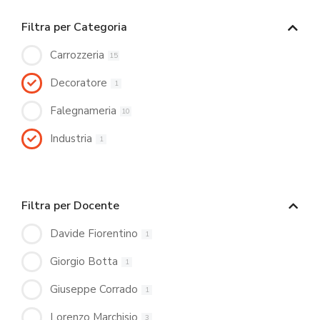
Filtra per Categoria
Carrozzeria
15
Decoratore
1
Falegnameria
10
Industria
1
Filtra per Docente
Davide Fiorentino
1
Giorgio Botta
1
Giuseppe Corrado
1
Lorenzo Marchisio
3