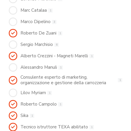
Marc Catalaa
1
Marco Dipelino
3
Roberto De Zuani
1
Sergio Marchisio
6
Alberto Crezzini - Magneti Marelli
1
Alessandro Manuli
1
Consulente esperto di marketing,
1
organizzazione e gestione della carrozzeria
Lilov Myriam
1
Roberto Campolo
1
Sika
1
Tecnico istruttore TEXA abilitato
1