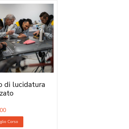
o di lucidatura
zato
00
glio Corso