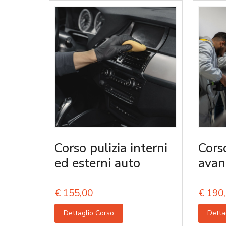
Corso pulizia interni
Cors
ed esterni auto
avan
€
155,00
€
190,
Dettaglio Corso
Detta