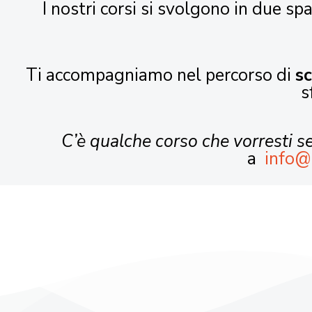
I nostri corsi si svolgono in due spa
Ti accompagniamo nel percorso di
s
s
C’è qualche corso che vorresti 
a
info@