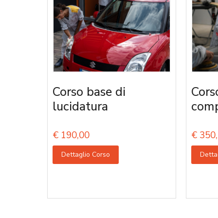
Corso base di
Cors
lucidatura
comp
€
190,00
€
350,
Dettaglio Corso
Detta