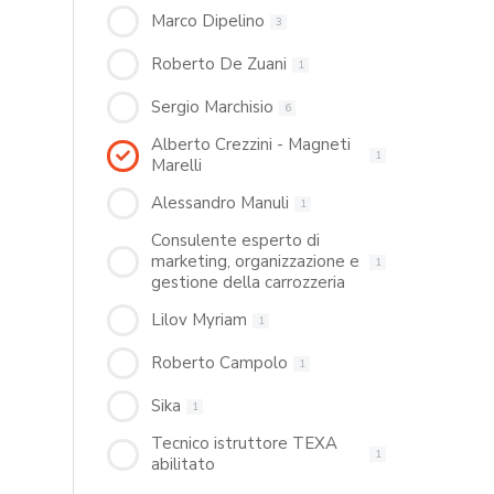
Marco Dipelino
3
Roberto De Zuani
1
Sergio Marchisio
6
Alberto Crezzini - Magneti
1
Marelli
Alessandro Manuli
1
Consulente esperto di
marketing, organizzazione e
1
gestione della carrozzeria
Lilov Myriam
1
Roberto Campolo
1
Sika
1
Tecnico istruttore TEXA
1
abilitato