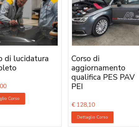
o di lucidatura
Corso di
leto
aggiornamento
qualifica PES PAV
PEI
00
glio Corso
€
128,10
Dettaglio Corso