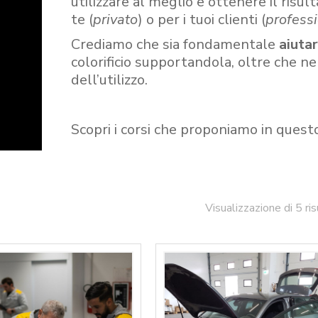
utilizzare al meglio e ottenere il risult
te (
privato
) o per i tuoi clienti (
professi
Crediamo che sia fondamentale
aiuta
colorificio supportandola, oltre che n
dell’utilizzo.
Scopri i corsi che proponiamo in quest
Visualizzazione di 5 ris