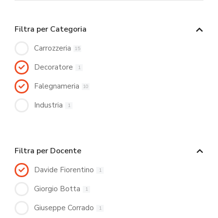
Filtra per Categoria
Carrozzeria
15
Decoratore
1
Falegnameria
10
Industria
1
Filtra per Docente
Davide Fiorentino
1
Giorgio Botta
1
Giuseppe Corrado
1