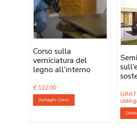
Corso sulla
Semi
verniciatura del
sull’
legno all’interno
sost
€
122,00
GRATU
Dettaglio Corso
obblig
Detta