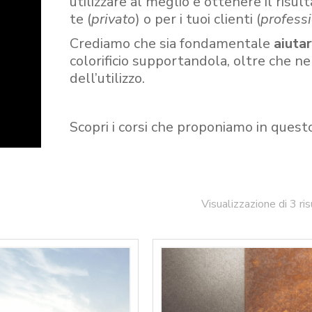
utilizzare al meglio e ottenere il risult
te (
privato
) o per i tuoi clienti (
professi
Crediamo che sia fondamentale
aiuta
colorificio supportandola, oltre che n
dell’utilizzo.
Scopri i corsi che proponiamo in quest
Visualizzazione di 3 ris