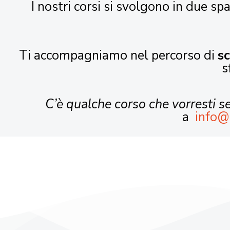
I nostri corsi si svolgono in due spa
Ti accompagniamo nel percorso di
s
s
C’è qualche corso che vorresti 
a
info@