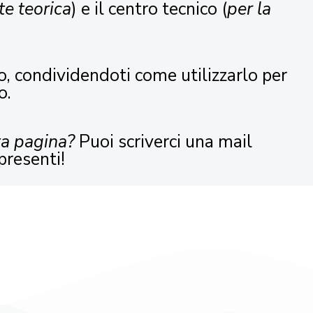
te teorica
) e il centro tecnico (
per la
o, condividendoti come utilizzarlo per
o.
ta pagina?
Puoi scriverci una mail
presenti!