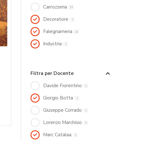
Carrozzeria
15
Decoratore
1
Falegnameria
10
Industria
1
Filtra per Docente
Davide Fiorentino
1
Giorgio Botta
1
Giuseppe Corrado
1
Lorenzo Marchisio
3
Marc Catalaa
1