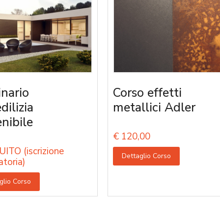
nario
Corso effetti
edilizia
metallici Adler
enibile
€
120,00
ITO (iscrizione
Dettaglio Corso
atoria)
glio Corso