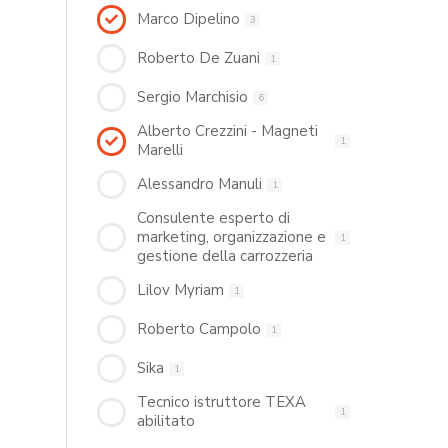
Marco Dipelino
3
Roberto De Zuani
1
Sergio Marchisio
6
Alberto Crezzini - Magneti
1
Marelli
Alessandro Manuli
1
Consulente esperto di
marketing, organizzazione e
1
gestione della carrozzeria
Lilov Myriam
1
Roberto Campolo
1
Sika
1
Tecnico istruttore TEXA
1
abilitato