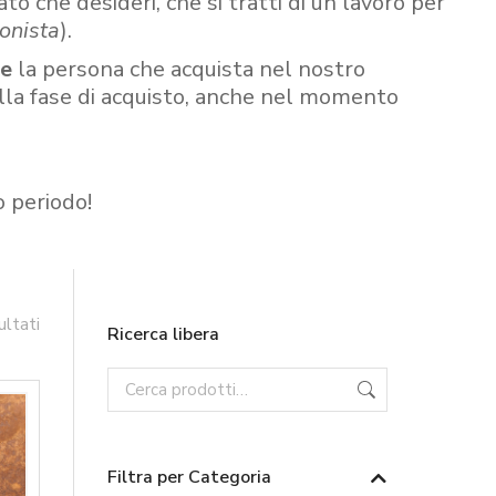
ato che desideri, che si tratti di un lavoro per
onista
).
re
la persona che acquista nel nostro
ella fase di acquisto, anche nel momento
o periodo!
ultati
Ricerca libera
Filtra per Categoria