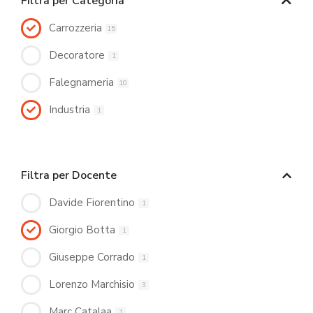
Filtra per Categoria
Carrozzeria
15
Decoratore
1
Falegnameria
10
Industria
1
Filtra per Docente
Davide Fiorentino
1
Giorgio Botta
1
Giuseppe Corrado
1
Lorenzo Marchisio
3
Marc Catalaa
1