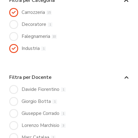
Filtra per Categoria
Carrozzeria
15
Decoratore
1
Falegnameria
10
Industria
1
Filtra per Docente
Davide Fiorentino
1
Giorgio Botta
1
Giuseppe Corrado
1
Lorenzo Marchisio
3
Marc Catalaa
1